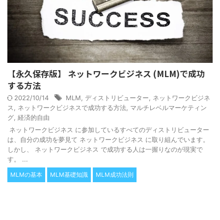
【永久保存版】 ネットワークビジネス (MLM)で成功
する方法
2022/10/14
MLM
,
ディストリビューター
,
ネットワークビジネ
ス
,
ネットワークビジネスで成功する方法
,
マルチレベルマーケティン
グ
,
経済的自由
ネットワークビジネス に参加しているすべてのディストリビューター
は、自分の成功を夢見て ネットワークビジネス に取り組んでいます。
しかし、 ネットワークビジネス で成功する人は一握りなのが現実で
す。 ...
MLMの基本
MLM基礎知識
MLM成功法則