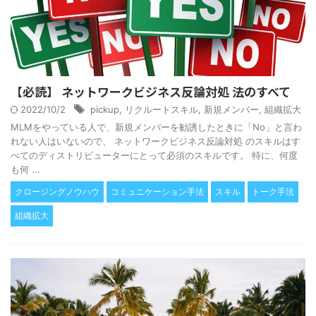
【必読】 ネットワークビジネス反論対処 法のすべて
2022/10/2
pickup
,
リクルートスキル
,
新規メンバー
,
組織拡大
MLMをやっている人で、新規メンバーを勧誘したときに「No」と言わ
れない人はいないので、 ネットワークビジネス反論対処 のスキルはす
べてのディストリビューターにとって必須のスキルです。 特に、何度
も何 ...
クロージングノウハウ
コミュニケーション手法
スキル
トーク手法
組織拡大