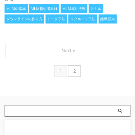
MLMの基本
MLM初心者向け
MLM成功法則
スキル
ダウンラインの作り方
トーク手法
リクルート手法
組織拡大
Next »
1
2