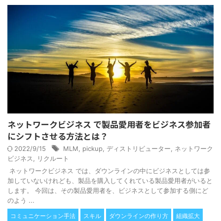
ネットワークビジネス で製品愛用者をビジネス参加者
にシフトさせる方法とは？
2022/9/15
MLM
,
pickup
,
ディストリビューター
,
ネットワーク
ビジネス
,
リクルート
ネットワークビジネス では、ダウンラインの中にビジネスとしては参
加していないけれども、製品を購入してくれている製品愛用者がいると
します。 今回は、その製品愛用者を、ビジネスとして参加する側にど
のよう ...
コミュニケーション手法
スキル
ダウンラインの作り方
組織拡大