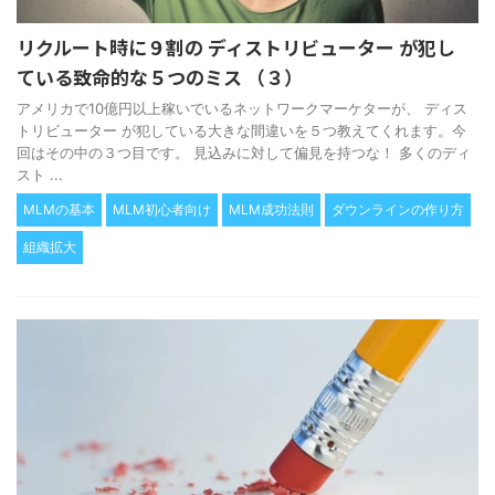
リクルート時に９割の ディストリビューター が犯し
ている致命的な５つのミス （３）
アメリカで10億円以上稼いでいるネットワークマーケターが、 ディス
トリビューター が犯している大きな間違いを５つ教えてくれます。今
回はその中の３つ目です。 見込みに対して偏見を持つな！ 多くのディ
スト ...
MLMの基本
MLM初心者向け
MLM成功法則
ダウンラインの作り方
組織拡大