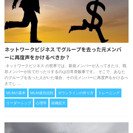
ネットワークビジネス でグループを去った元メンバ
ーに再度声をかけるべきか？
ネットワークビジネス の世界では、新規メンバーが入ってきたり、既
存メンバーが出て行ったりするのは日常茶飯事です。 そこで、あなた
のグループを去った人がいた場合、その元メンバーに再度声をかけるべ
きでし ...
MLMの基本
MLM成功法則
ダウンラインの作り方
トレーニング
リーダーシップ
心理学
組織拡大