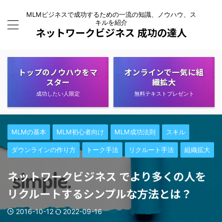
MLMビジネスで成功するための一流の知識、ノウハウ、ス
キルを紹介
ネットワークビジネス 成功の達人
トップのノウハウをマ
オンラインで一気に組
スター
織拡大
成功したい人限定
無料テキストプレゼント
MLMの基本
MLM初心者向け
MLM成功法則
スキル
ダウンラインの作り方
トーク手法
リクルート手法
組織拡大
ネットワークビジネス でより多くの人を
リクルートするシンプルな方法とは？
2016-10-12
2022-09-16